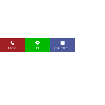
Phone
LINE
お問い合わせ
8月7日（金）金・プラチ
8月5日（水）金
ナ買取り価格のご案内
ナ買取り価格の
8月7日（金）金・プラチナ買
8月5日（水）金
取り価格のご案内です。 金
取り価格のご案内
東京都墨田区 フクシマ質店
K24インゴット ¥22,980
K24インゴット ¥
〒130-0021​
K24スクラップ ¥22,500
K24スクラップ ¥21,530
東京都墨田区緑1丁目14-20
K22 ¥20,430
K22 ¥19,560
​お気軽にお問い合わせください。
K18 ¥17,170
K18 ¥16,430