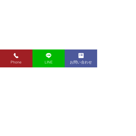
Phone
LINE
お問い合わせ
8月7日（金）金・プラチ
8月5日（水）金
ナ買取り価格のご案内
ナ買取り価格の
8月7日（金）金・プラチナ買
8月5日（水）金
取り価格のご案内です。 金
取り価格のご案内
東京都墨田区 フクシマ質店
K24インゴット ¥22,980
K24インゴット ¥
〒130-0021​
K24スクラップ ¥22,500
K24スクラップ ¥21,530
東京都墨田区緑1丁目14-20
K22 ¥20,430
K22 ¥19,560
​お気軽にお問い合わせください。
K18 ¥17,170
K18 ¥16,430