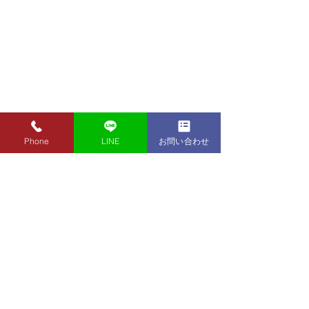
Phone
LINE
お問い合わせ
8月7日（金）金・プラチ
8月5日（水）金
ナ買取り価格のご案内
ナ買取り価格の
8月7日（金）金・プラチナ買
8月5日（水）金
取り価格のご案内です。 金
取り価格のご案内
東京都墨田区 フクシマ質店
K24インゴット ¥22,980
K24インゴット ¥
〒130-0021​
K24スクラップ ¥22,500
K24スクラップ ¥21,530
東京都墨田区緑1丁目14-20
K22 ¥20,430
K22 ¥19,560
​お気軽にお問い合わせください。
K18 ¥17,170
K18 ¥16,430