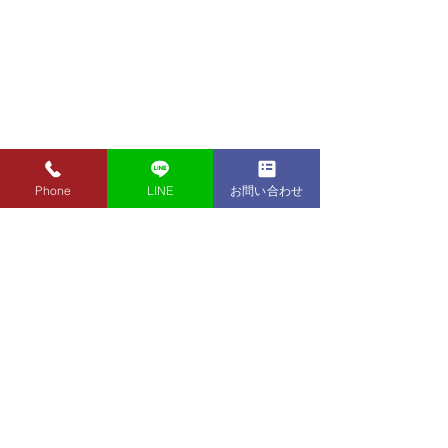
Phone
LINE
お問い合わせ
8月1日（土）金・プラチ
7月31日（金）
ナ買取り価格のご案内
ナ買取り価格の
8月1日（土）金・プラチナ買
7月31日（金）金
取り価格のご案内です。 金
買取り価格のご案
東京都墨田区 フクシマ質店
K24インゴット ¥22,140
K24インゴット ¥
〒130-0021​
K24スクラップ ¥21,670
K24スクラップ ¥21,970
東京都墨田区緑1丁目14-20
K22 ¥19,660
K22 ¥19,960
​お気軽にお問い合わせください。
K18 ¥16,460
K18 ¥16,760
0120-340-125
K14 ¥12,050
TEL.
K14 ¥12,350