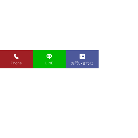
Phone
LINE
お問い合わせ
8月1日（土）金・プラチ
7月31日（金）
ナ買取り価格のご案内
ナ買取り価格の
8月1日（土）金・プラチナ買
7月31日（金）金
取り価格のご案内です。 金
買取り価格のご案
東京都墨田区 フクシマ質店
K24インゴット ¥22,140
K24インゴット ¥
〒130-0021​
K24スクラップ ¥21,670
K24スクラップ ¥21,970
東京都墨田区緑1丁目14-20
K22 ¥19,660
K22 ¥19,960
​お気軽にお問い合わせください。
K18 ¥16,460
K18 ¥16,760