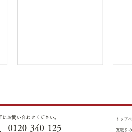
8月1日（土）金・プラチナ買
7月
取り価格のご案内
買取
8月1日（土）金・プラチナ買取
7月
り価格のご案内です。 金 K24イ
り価格
ンゴット ¥22,140 K24スクラ
ンゴッ
気軽にお問い合わせください。
トップ
ップ ¥21,670 K22
ップ ¥21,970
0120-340-125
.
¥19,660 K18
¥19,960 K18
買取り