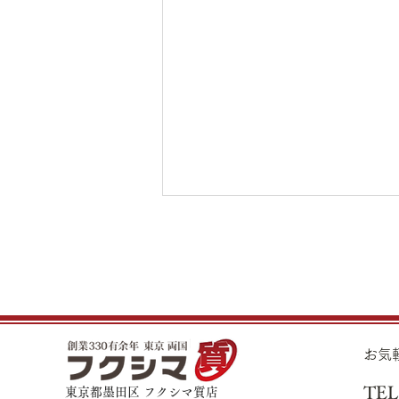
8月5日（水）金・プラチナ買
取り価格のご案内
8月5日（水）金・プラチナ買取
り価格のご案内です。 金 K24イ
ンゴット ¥21,990 K24スクラ
​お
ップ ¥21,530 K22
TEL
¥19,560 K18
東京都墨田区 フクシマ質店