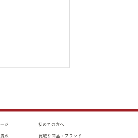
31日（金）金・プラチナ
り価格のご案内
31日（金）金・プラチナ買取
のご案内です。 金 K24イ
ト ¥22,440 K24スクラ
ページ
初めての方へ
 K22
の流れ
買取り商品・ブランド