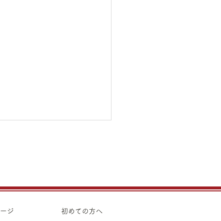
5日（水）金・プラチナ買
価格のご案内
5日（水）金・プラチナ買取
のご案内です。 金 K24イ
ト ¥21,990 K24スクラ
ページ
初めての方へ
 K22