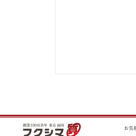
夏季休業期間のお知らせ
平素は格別のお引き立てを頂き厚
くお礼申し上げます。 誠に勝手
ながら、下記日程を夏季休業とさ
せて頂きます。 ◆夏季休業期間
​お
8月11日（火）～8月16日（日）