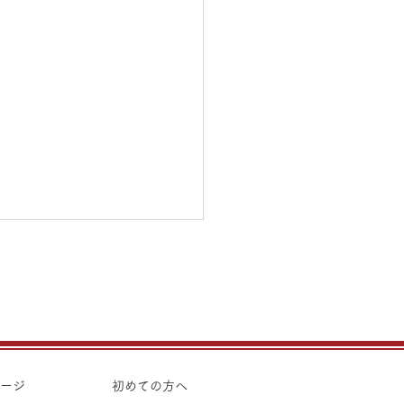
5日（水）金・プラチナ買
価格のご案内
5日（水）金・プラチナ買取
のご案内です。 金 K24イ
ト ¥21,990 K24スクラ
ページ
初めての方へ
 K22