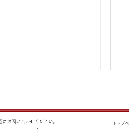
8月7日（金）金・プラチナ買
8月
取り価格のご案内
取り
8月7日（金）金・プラチナ買取
8月
り価格のご案内です。 金 K24イ
り価格
ンゴット ¥22,980 K24スクラ
ンゴッ
気軽にお問い合わせください。
トップ
ップ ¥22,500 K22
ップ ¥21,530