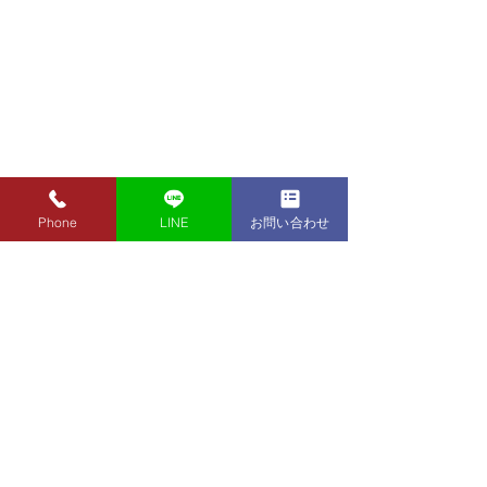
Phone
LINE
お問い合わせ
8月7日（金）金・プラチ
8月5日（水）金
ナ買取り価格のご案内
ナ買取り価格の
8月7日（金）金・プラチナ買
8月5日（水）金
取り価格のご案内です。 金
取り価格のご案内
東京都墨田区 フクシマ質店
K24インゴット ¥22,980
K24インゴット ¥
〒130-0021​
K24スクラップ ¥22,500
K24スクラップ ¥21,530
東京都墨田区緑1丁目14-20
K22 ¥20,430
K22 ¥19,560
​お気軽にお問い合わせください。
K18 ¥17,170
K18 ¥16,430