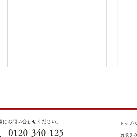
8月7日（金）金・プラチナ買
8月
取り価格のご案内
取り
8月7日（金）金・プラチナ買取
8月
り価格のご案内です。 金 K24イ
り価格
ンゴット ¥22,980 K24スクラ
ンゴッ
気軽にお問い合わせください。
トップ
ップ ¥22,500 K22
ップ ¥21,530
0120-340-125
.
¥20,430 K18
¥19,560 K18
買取り