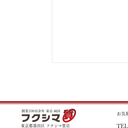
夏季休業期間のお知らせ
平素は格別のお引き立てを頂き厚
くお礼申し上げます。 誠に勝手
ながら、下記日程を夏季休業とさ
せて頂きます。 ◆夏季休業期間
​お
8月11日（火）～8月16日（日）
上記期間内に質流れ期限の方は、
TEL
東京都墨田区 フクシマ質店