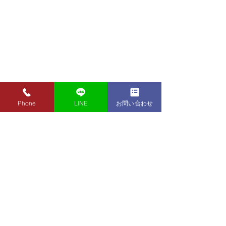
Phone
LINE
お問い合わせ
夏季休業期間のお知らせ
8月7日（金）金
ナ買取り価格の
平素は格別のお引き立てを頂
き厚くお礼申し上げます。 誠
8月7日（金）金
に勝手ながら、下記日程を夏
取り価格のご案内
季休業とさせて頂きます。 ◆
東京都墨田区 フクシマ質店
K24インゴット ¥
夏季休業期間 8月11日（火）
〒130-0021​
K24スクラップ ¥22,500
～8月16日（日） 上記期間内
東京都墨田区緑1丁目14-20
K22 ¥20,430
に質流れ期限の方は、休業明
​お気軽にお問い合わせください。
K18 ¥17,170