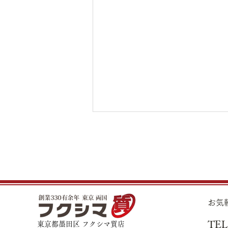
8月5日（水）金・プラチナ買
取り価格のご案内
8月5日（水）金・プラチナ買取
り価格のご案内です。 金 K24イ
ンゴット ¥21,990 K24スクラ
​お
ップ ¥21,530 K22
TEL
¥19,560 K18
東京都墨田区 フクシマ質店