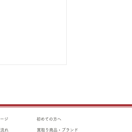
31日（金）金・プラチナ
り価格のご案内
31日（金）金・プラチナ買取
のご案内です。 金 K24イ
ト ¥22,440 K24スクラ
ページ
初めての方へ
 K22
の流れ
買取り商品・ブランド