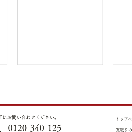
8月1日（土）金・プラチナ買
7月
取り価格のご案内
買取
8月1日（土）金・プラチナ買取
7月
り価格のご案内です。 金 K24イ
り価格
ンゴット ¥22,140 K24スクラ
ンゴッ
気軽にお問い合わせください。
トップ
ップ ¥21,670 K22
ップ ¥21,970
0120-340-125
.
¥19,660 K18
¥19,960 K18
買取り