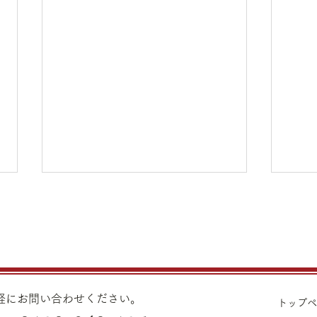
8月7日（金）金・プラチナ買
8月
取り価格のご案内
取り
8月7日（金）金・プラチナ買取
8月
り価格のご案内です。 金 K24イ
り価格
ンゴット ¥22,980 K24スクラ
ンゴッ
気軽にお問い合わせください。
トップ
ップ ¥22,500 K22
ップ ¥21,530