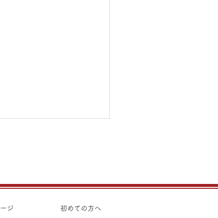
5日（水）金・プラチナ買
価格のご案内
5日（水）金・プラチナ買取
のご案内です。 金 K24イ
ト ¥21,990 K24スクラ
ページ
初めての方へ
 K22