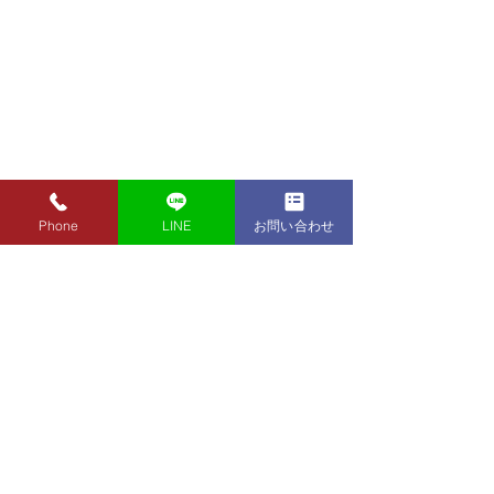
Phone
LINE
お問い合わせ
8月7日（金）金・プラチ
8月5日（水）金
ナ買取り価格のご案内
ナ買取り価格の
8月7日（金）金・プラチナ買
8月5日（水）金
取り価格のご案内です。 金
取り価格のご案内
東京都墨田区 フクシマ質店
K24インゴット ¥22,980
K24インゴット ¥
〒130-0021​
K24スクラップ ¥22,500
K24スクラップ ¥21,530
東京都墨田区緑1丁目14-20
K22 ¥20,430
K22 ¥19,560
​お気軽にお問い合わせください。
K18 ¥17,170
K18 ¥16,430