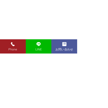
Phone
LINE
お問い合わせ
8月7日（金）金・プラチ
8月5日（水）金
ナ買取り価格のご案内
ナ買取り価格の
8月7日（金）金・プラチナ買
8月5日（水）金
取り価格のご案内です。 金
取り価格のご案内
東京都墨田区 フクシマ質店
K24インゴット ¥22,980
K24インゴット ¥
〒130-0021​
K24スクラップ ¥22,500
K24スクラップ ¥21,530
東京都墨田区緑1丁目14-20
K22 ¥20,430
K22 ¥19,560
​お気軽にお問い合わせください。
K18 ¥17,170
K18 ¥16,430