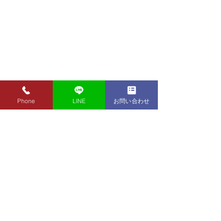
Phone
LINE
お問い合わせ
8月7日（金）金・プラチ
8月5日（水）金
ナ買取り価格のご案内
ナ買取り価格の
8月7日（金）金・プラチナ買
8月5日（水）金
取り価格のご案内です。 金
取り価格のご案内
東京都墨田区 フクシマ質店
K24インゴット ¥22,980
K24インゴット ¥
〒130-0021​
K24スクラップ ¥22,500
K24スクラップ ¥21,530
東京都墨田区緑1丁目14-20
K22 ¥20,430
K22 ¥19,560
​お気軽にお問い合わせください。
K18 ¥17,170
K18 ¥16,430