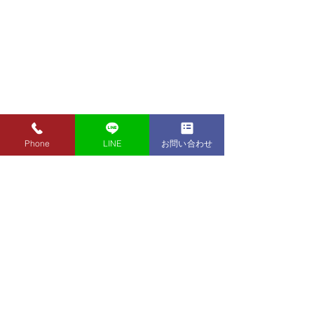
Phone
LINE
お問い合わせ
8月7日（金）金・プラチ
8月5日（水）金
ナ買取り価格のご案内
ナ買取り価格の
8月7日（金）金・プラチナ買
8月5日（水）金
取り価格のご案内です。 金
取り価格のご案内
東京都墨田区 フクシマ質店
K24インゴット ¥22,980
K24インゴット ¥
〒130-0021​
K24スクラップ ¥22,500
K24スクラップ ¥21,530
東京都墨田区緑1丁目14-20
K22 ¥20,430
K22 ¥19,560
​お気軽にお問い合わせください。
K18 ¥17,170
K18 ¥16,430