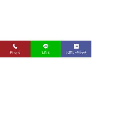
Phone
LINE
お問い合わせ
8月7日（金）金・プラチ
8月5日（水）金
ナ買取り価格のご案内
ナ買取り価格の
8月7日（金）金・プラチナ買
8月5日（水）金
取り価格のご案内です。 金
取り価格のご案内
東京都墨田区 フクシマ質店
K24インゴット ¥22,980
K24インゴット ¥
〒130-0021​
K24スクラップ ¥22,500
K24スクラップ ¥21,530
東京都墨田区緑1丁目14-20
K22 ¥20,430
K22 ¥19,560
​お気軽にお問い合わせください。
K18 ¥17,170
K18 ¥16,430
0120-340-125
K14 ¥12,640
TEL.
K14 ¥12,100