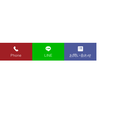
Phone
LINE
お問い合わせ
8月1日（土）金・プラチ
7月31日（金）
ナ買取り価格のご案内
ナ買取り価格の
8月1日（土）金・プラチナ買
7月31日（金）金
取り価格のご案内です。 金
買取り価格のご案
東京都墨田区 フクシマ質店
K24インゴット ¥22,140
K24インゴット ¥
〒130-0021​
K24スクラップ ¥21,670
K24スクラップ ¥21,970
東京都墨田区緑1丁目14-20
K22 ¥19,660
K22 ¥19,960
​お気軽にお問い合わせください。
K18 ¥16,460
K18 ¥16,760
0120-340-125
K14 ¥12,050
TEL.
K14 ¥12,350