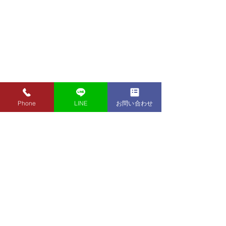
Phone
LINE
お問い合わせ
8月7日（金）金・プラチ
8月5日（水）金
ナ買取り価格のご案内
ナ買取り価格の
8月7日（金）金・プラチナ買
8月5日（水）金
取り価格のご案内です。 金
取り価格のご案内
東京都墨田区 フクシマ質店
K24インゴット ¥22,980
K24インゴット ¥
〒130-0021​
K24スクラップ ¥22,500
K24スクラップ ¥21,530
東京都墨田区緑1丁目14-20
K22 ¥20,430
K22 ¥19,560
​お気軽にお問い合わせください。
K18 ¥17,170
K18 ¥16,430