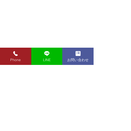
Phone
LINE
お問い合わせ
8月7日（金）金・プラチ
8月5日（水）金
ナ買取り価格のご案内
ナ買取り価格の
8月7日（金）金・プラチナ買
8月5日（水）金
取り価格のご案内です。 金
取り価格のご案内
東京都墨田区 フクシマ質店
K24インゴット ¥22,980
K24インゴット ¥
〒130-0021​
K24スクラップ ¥22,500
K24スクラップ ¥21,530
東京都墨田区緑1丁目14-20
K22 ¥20,430
K22 ¥19,560
​お気軽にお問い合わせください。
K18 ¥17,170
K18 ¥16,430