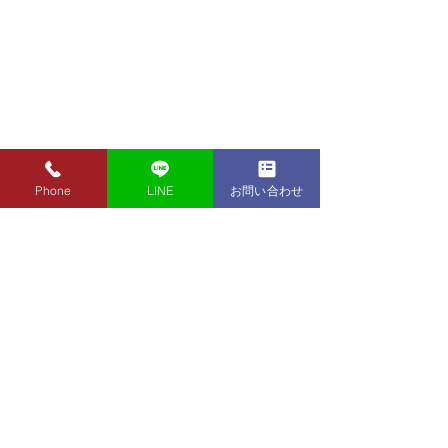
Phone
LINE
お問い合わせ
8月7日（金）金・プラチ
8月5日（水）金
ナ買取り価格のご案内
ナ買取り価格の
8月7日（金）金・プラチナ買
8月5日（水）金
取り価格のご案内です。 金
取り価格のご案内
東京都墨田区 フクシマ質店
K24インゴット ¥22,980
K24インゴット ¥
〒130-0021​
K24スクラップ ¥22,500
K24スクラップ ¥21,530
東京都墨田区緑1丁目14-20
K22 ¥20,430
K22 ¥19,560
​お気軽にお問い合わせください。
K18 ¥17,170
K18 ¥16,430
0120-340-125
K14 ¥12,640
TEL.
K14 ¥12,100