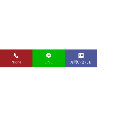
Phone
LINE
お問い合わせ
8月7日（金）金・プラチ
8月5日（水）金
ナ買取り価格のご案内
ナ買取り価格の
8月7日（金）金・プラチナ買
8月5日（水）金
取り価格のご案内です。 金
取り価格のご案内
東京都墨田区 フクシマ質店
K24インゴット ¥22,980
K24インゴット ¥
〒130-0021​
K24スクラップ ¥22,500
K24スクラップ ¥21,530
東京都墨田区緑1丁目14-20
K22 ¥20,430
K22 ¥19,560
​お気軽にお問い合わせください。
K18 ¥17,170
K18 ¥16,430