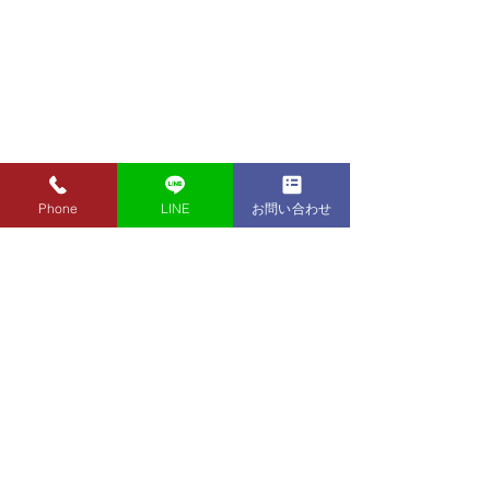
Phone
LINE
お問い合わせ
8月1日（土）金・プラチ
7月31日（金）
ナ買取り価格のご案内
ナ買取り価格の
8月1日（土）金・プラチナ買
7月31日（金）金
取り価格のご案内です。 金
買取り価格のご案
東京都墨田区 フクシマ質店
K24インゴット ¥22,140
K24インゴット ¥
〒130-0021​
K24スクラップ ¥21,670
K24スクラップ ¥21,970
東京都墨田区緑1丁目14-20
K22 ¥19,660
K22 ¥19,960
​お気軽にお問い合わせください。
K18 ¥16,460
K18 ¥16,760
0120-340-125
K14 ¥12,050
TEL.
K14 ¥12,350