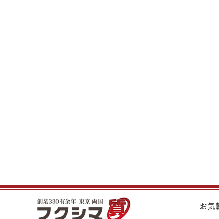
夏季休業期間のお知らせ
平素は格別のお引き立てを頂き厚
くお礼申し上げます。 誠に勝手
ながら、下記日程を夏季休業とさ
せて頂きます。 ◆夏季休業期間
​お
8月11日（火）～8月16日（日）