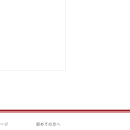
5日（水）金・プラチナ買
価格のご案内
5日（水）金・プラチナ買取
のご案内です。 金 K24イ
ト ¥21,990 K24スクラ
ページ
初めての方へ
 K22