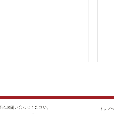
8月7日（金）金・プラチナ買
8月
取り価格のご案内
取り
8月7日（金）金・プラチナ買取
8月
り価格のご案内です。 金 K24イ
り価格
ンゴット ¥22,980 K24スクラ
ンゴッ
気軽にお問い合わせください。
トップ
ップ ¥22,500 K22
ップ ¥21,530