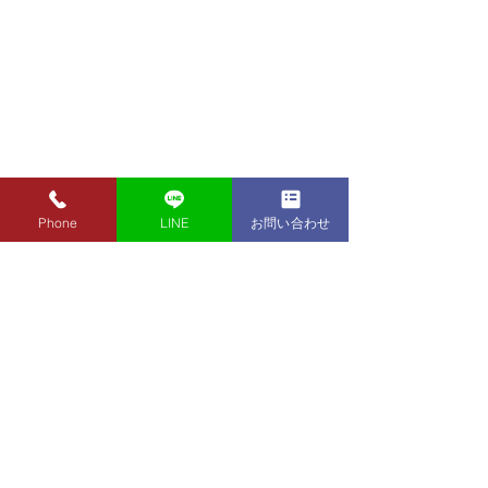
Phone
LINE
お問い合わせ
8月7日（金）金・プラチ
8月5日（水）金
ナ買取り価格のご案内
ナ買取り価格の
8月7日（金）金・プラチナ買
8月5日（水）金
取り価格のご案内です。 金
取り価格のご案内
東京都墨田区 フクシマ質店
K24インゴット ¥22,980
K24インゴット ¥
〒130-0021​
K24スクラップ ¥22,500
K24スクラップ ¥21,530
東京都墨田区緑1丁目14-20
K22 ¥20,430
K22 ¥19,560
​お気軽にお問い合わせください。
K18 ¥17,170
K18 ¥16,430