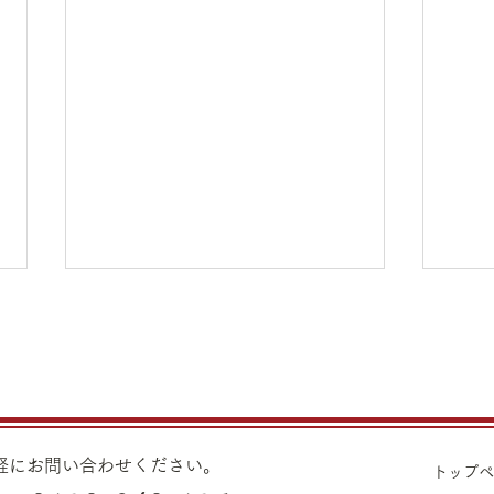
8月1日（土）金・プラチナ買
7月
取り価格のご案内
買取
8月1日（土）金・プラチナ買取
7月
り価格のご案内です。 金 K24イ
り価格
ンゴット ¥22,140 K24スクラ
ンゴッ
気軽にお問い合わせください。
トップ
ップ ¥21,670 K22
ップ ¥21,970