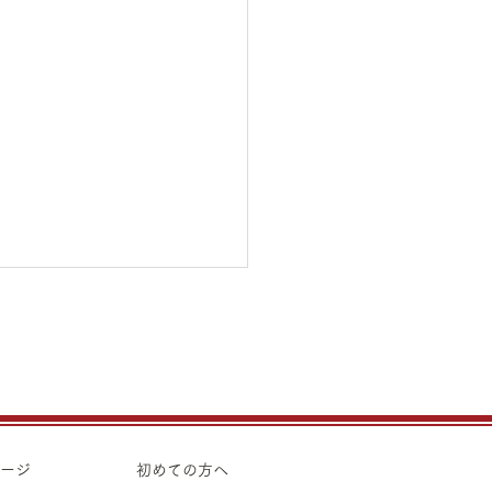
31日（金）金・プラチナ
り価格のご案内
31日（金）金・プラチナ買取
のご案内です。 金 K24イ
ト ¥22,440 K24スクラ
ページ
初めての方へ
 K22