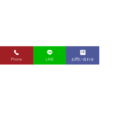
Phone
LINE
お問い合わせ
8月1日（土）金・プラチ
7月31日（金）
ナ買取り価格のご案内
ナ買取り価格の
8月1日（土）金・プラチナ買
7月31日（金）金
取り価格のご案内です。 金
買取り価格のご案
東京都墨田区 フクシマ質店
K24インゴット ¥22,140
K24インゴット ¥
〒130-0021​
K24スクラップ ¥21,670
K24スクラップ ¥21,970
東京都墨田区緑1丁目14-20
K22 ¥19,660
K22 ¥19,960
​お気軽にお問い合わせください。
K18 ¥16,460
K18 ¥16,760
0120-340-125
K14 ¥12,050
TEL.
K14 ¥12,350