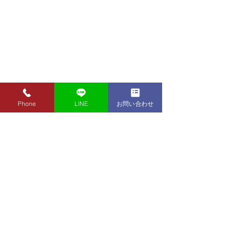
Phone
LINE
お問い合わせ
8月1日（土）金・プラチ
7月31日（金）
ナ買取り価格のご案内
ナ買取り価格の
8月1日（土）金・プラチナ買
7月31日（金）金
取り価格のご案内です。 金
買取り価格のご案
東京都墨田区 フクシマ質店
K24インゴット ¥22,140
K24インゴット ¥
〒130-0021​
K24スクラップ ¥21,670
K24スクラップ ¥21,970
東京都墨田区緑1丁目14-20
K22 ¥19,660
K22 ¥19,960
​お気軽にお問い合わせください。
K18 ¥16,460
K18 ¥16,760