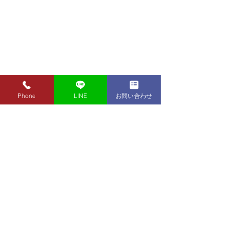
Phone
LINE
お問い合わせ
8月7日（金）金・プラチ
8月5日（水）金
ナ買取り価格のご案内
ナ買取り価格の
8月7日（金）金・プラチナ買
8月5日（水）金
取り価格のご案内です。 金
取り価格のご案内
東京都墨田区 フクシマ質店
K24インゴット ¥22,980
K24インゴット ¥
〒130-0021​
K24スクラップ ¥22,500
K24スクラップ ¥21,530
東京都墨田区緑1丁目14-20
K22 ¥20,430
K22 ¥19,560
​お気軽にお問い合わせください。
K18 ¥17,170
K18 ¥16,430
0120-340-125
K14 ¥12,640
TEL.
K14 ¥12,100