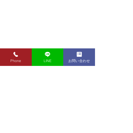
Phone
LINE
お問い合わせ
8月7日（金）金・プラチ
8月5日（水）金
ナ買取り価格のご案内
ナ買取り価格の
8月7日（金）金・プラチナ買
8月5日（水）金
取り価格のご案内です。 金
取り価格のご案内
東京都墨田区 フクシマ質店
K24インゴット ¥22,980
K24インゴット ¥
〒130-0021​
K24スクラップ ¥22,500
K24スクラップ ¥21,530
東京都墨田区緑1丁目14-20
K22 ¥20,430
K22 ¥19,560
​お気軽にお問い合わせください。
K18 ¥17,170
K18 ¥16,430