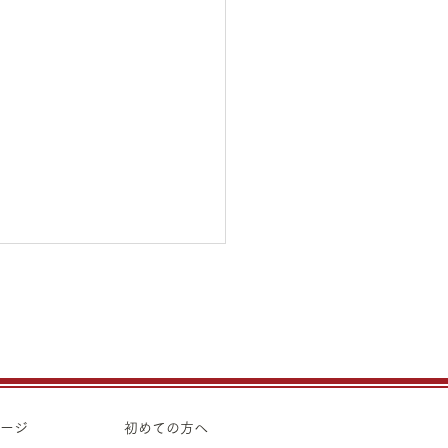
31日（金）金・プラチナ
り価格のご案内
31日（金）金・プラチナ買取
のご案内です。 金 K24イ
ト ¥22,440 K24スクラ
ページ
初めての方へ
 K22