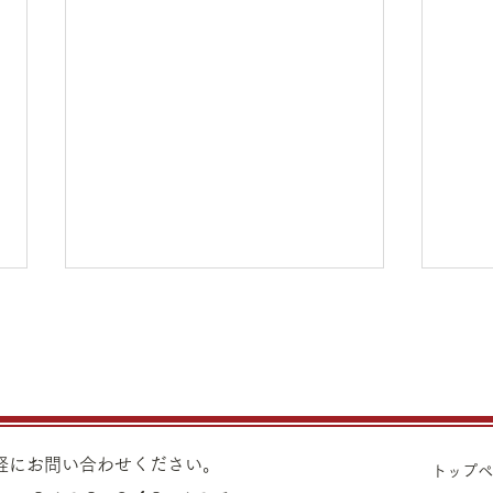
8月1日（土）金・プラチナ買
7月
取り価格のご案内
買取
8月1日（土）金・プラチナ買取
7月
り価格のご案内です。 金 K24イ
り価格
ンゴット ¥22,140 K24スクラ
ンゴッ
気軽にお問い合わせください。
トップ
ップ ¥21,670 K22
ップ ¥21,970