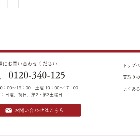
8月7日（金）金・プラチナ買
8月
取り価格のご案内
取り
8月7日（金）金・プラチナ買取
8月
り価格のご案内です。 金 K24イ
り価格
ンゴット ¥22,980 K24スクラ
ンゴッ
気軽にお問い合わせください。
トップ
ップ ¥22,500 K22
ップ ¥21,530
0120-340-125
.
¥20,430 K18
¥19,560 K18
買取り
¥17,170 K14
¥1
0：00～19：00 土曜 10：00～17：00
よくあ
¥12,640 K10
¥1
日：日曜、祝日
、第2・第3土曜日
¥8,660 プラチナ Pt1000インゴッ
¥8,
ト ¥9,190 Pt1000スクラップ
ト ¥
お問い合わせはこちら
¥8,890
¥8,8