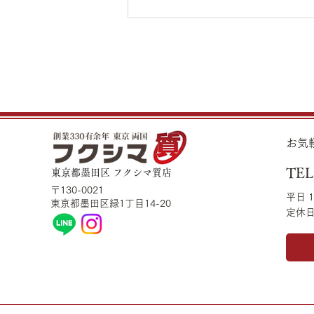
夏季休業期間のお知らせ
平素は格別のお引き立てを頂き厚
くお礼申し上げます。 誠に勝手
ながら、下記日程を夏季休業とさ
せて頂きます。 ◆夏季休業期間
​お
8月11日（火）～8月16日（日）
上記期間内に質流れ期限の方は、
TEL
東京都墨田区 フクシマ質店
休業明けの更新・受け戻しも可能
〒130-0021​
です。 ご不便おかけしますが、
平日 1
東京都墨田区緑1丁目14-20
定休
何卒ご理解の程よろしくお願い致
します。