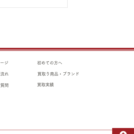
5日（水）金・プラチナ買
価格のご案内
5日（水）金・プラチナ買取
のご案内です。 金 K24イ
ト ¥21,990 K24スクラ
ページ
初めての方へ
 K22
の流れ
買取り商品・ブランド
6,430 K14
買取実績
る質問
2,100 K10
280 プラチナ Pt1000インゴッ
9,190 Pt1000スクラップ
90